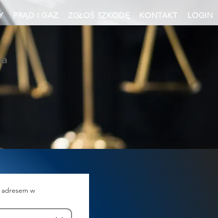
Y
PRĄD I GAZ
ZGŁOŚ SZKODĘ
KONTAKT
LOGIN
na
m adresem w