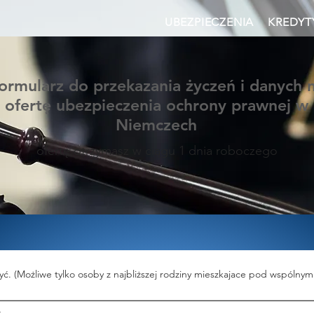
UBEZPIECZENIA
KREDYT
ormularz do przekazania życzeń i danych 
ofertę ubezpieczenia ochrony prawnej w
Niemczech
ofertę otrzymasz w ciągu 1 dnia roboczego
ć. (Możliwe tylko osoby z najbliższej rodziny mieszkajace pod wspólny