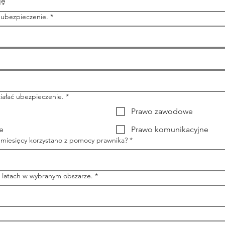
ję
 ubezpieczenie.
*
iałać ubezpieczenie.
*
Prawo zawodowe
e
Prawo komunikacyjne
3 miesięcy korzystano z pomocy prawnika?
*
5 latach w wybranym obszarze.
*