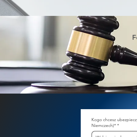
F
Kogo chcesz ubezpieczy
Niemczech)*
*