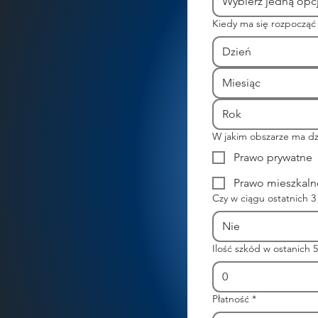
Wybierz jedną opc
Kiedy ma się rozpocząć
Miesiąc
​W jakim obszarze ma dz
Prawo prywatne
Prawo mieszkaln
Czy w ciągu ostatnich 
Nie
Ilość szkód w ostanich 
0
Płatność
*