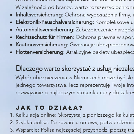
W zależności od branży, warto rozszerzyć ochro
Inhaltsversicherung
: Ochrona wyposażenia firmy, 
Elektronik-Pauschalversicherung:
Kompleksowe ube
Autoinhaltsversicherung
: Zabezpieczenie narzęd
Rechtsschutz für Firmen
: Ochrona prawna w spor
Kautionsversicherung
: Gwarancje ubezpieczeniowe
Flottenversicherung
: Atrakcyjne pakiety ubezpie
Dlaczego warto skorzystać z usług niezal
Wybór ubezpieczenia w Niemczech może być skom
jednego towarzystwa, lecz reprezentuję Twoje inte
rozwiązanie o najlepszym stosunku ceny do zakre
Jak to działa?
Kalkulacja online: Skorzystaj z poniższego kalkul
Szybka polisa: Po zawarciu umowy, potwierdzenie 
Wsparcie: Polisa najczęściej przychodzi pocztą tra