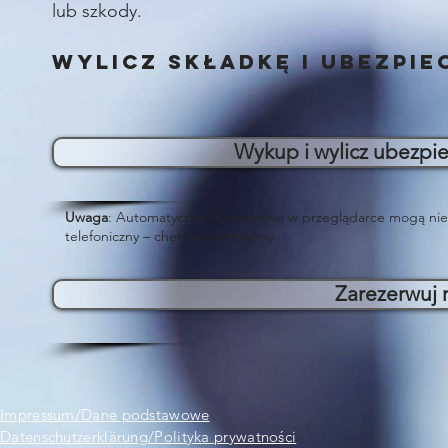
lub szkody.
Wylicz składkę i ubezpie
Wykup i wylicz ubezpie
Uwaga
: Automatyczne tłumaczenia w przeglądarce mogą nie 
telefoniczny – chętnie pomożemy.
Zarezerwuj
Impressum/Dane podstawowe
Datenschutzerklärung/Polityka prywatności