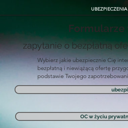
UBEZPIECZENIA
Formularze 
zapytanie o bezpłatną of
Wybierz jakie ubezpiecznie Cię inte
bezpłatną i niewiążącą ofertę przy
podstawie Twojego zapotrzebowani
ubezpi
OC w życiu prywatn