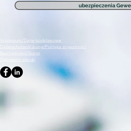
ubezpieczenia Gewer
Impressum/Dane podstawowe
Datenschutzerklärung/Polityka prywatności
Beschwerden/Skargi
Zgłoszenie szkody