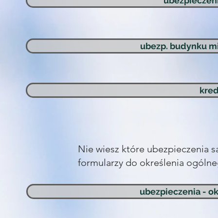
ubezpieczeni
ubezp. budynku m
kre
Nie wiesz które ubezpieczenia są
formularzy do określenia ogól
ubezpieczenia - o